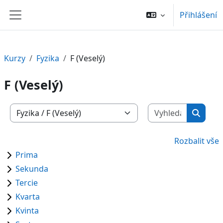
Přejít k hlavnímu obsahu
Přihlášení
Boční panel
Kurzy
Fyzika
F (Veselý)
F (Veselý)
Vyhledat 
Kategorie kurzů
Vyhled
Rozbalit vše
Prima
Sekunda
Tercie
Kvarta
Kvinta