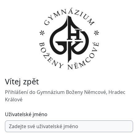
Přejít k hlavnímu obsahu
Vítej zpět
Přihlášení do Gymnázium Boženy Němcové, Hradec
Králové
Uživatelské jméno