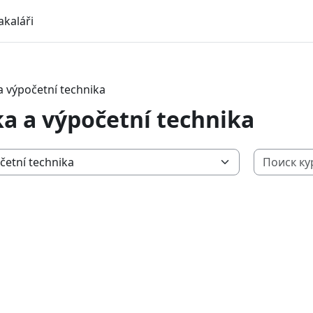
akaláři
a výpočetní technika
a a výpočetní technika