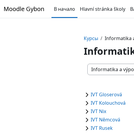
Перейти к основному содержанию
Moodle Gybon
В начало
Hlavní stránka školy
B
Курсы
Informatika 
Informatik
Категории курсов
IVT Gloserová
IVT Kolouchová
IVT Nix
IVT Němcová
IVT Rusek