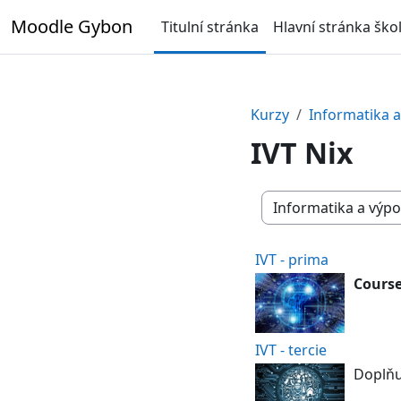
Přejít k hlavnímu obsahu
Moodle Gybon
Titulní stránka
Hlavní stránka ško
Kurzy
Informatika a
IVT Nix
Kategorie kurzů
IVT - prima
Course
IVT - tercie
Doplňuj