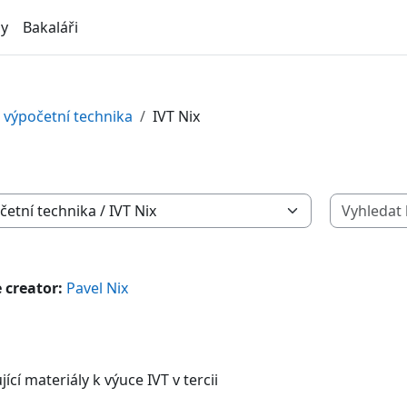
ly
Bakaláři
 výpočetní technika
IVT Nix
 creator:
Pavel Nix
ící materiály k výuce IVT v tercii