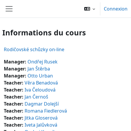
Passer au contenu principal
Connexion
Panneau latéral
Informations du cours
Rodičovské schůzky on-line
Manager:
Ondřej Rusek
Manager:
Jan Štěrba
Manager:
Otto Urban
Teacher:
Věra Benadová
Teacher:
Iva Čeloudová
Teacher:
Jan Černoš
Teacher:
Dagmar Dolejší
Teacher:
Romana Fiedlerová
Teacher:
Jitka Gloserová
Teacher:
Iveta Jalůvková