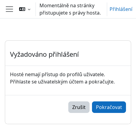
Přejít k hlavnímu obsahu
Momentálně na stránky
Přihlášení
přistupujete s právy hosta.
Boční panel
Vyžadováno přihlášení
Hosté nemají přístup do profilů uživatele.
Přihlaste se uživatelským účtem a pokračujte.
Zrušit
Pokračovat