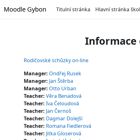
Přejít k hlavnímu obsahu
Moodle Gybon
Titulní stránka
Hlavní stránka ško
Informace 
Rodičovské schůzky on-line
Manager:
Ondřej Rusek
Manager:
Jan Štěrba
Manager:
Otto Urban
Teacher:
Věra Benadová
Teacher:
Iva Čeloudová
Teacher:
Jan Černoš
Teacher:
Dagmar Dolejší
Teacher:
Romana Fiedlerová
Teacher:
Jitka Gloserová