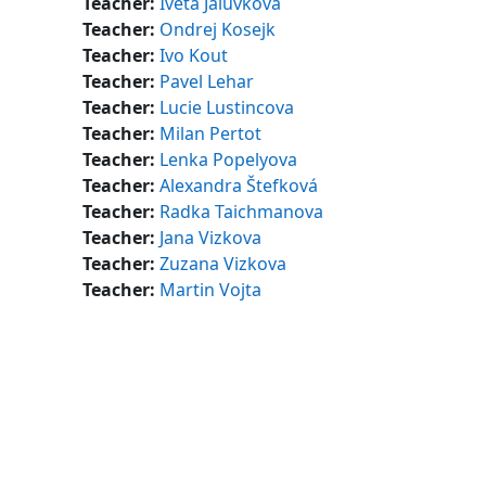
Teacher:
Iveta Jalůvková
Teacher:
Ondrej Kosejk
Teacher:
Ivo Kout
Teacher:
Pavel Lehar
Teacher:
Lucie Lustincova
Teacher:
Milan Pertot
Teacher:
Lenka Popelyova
Teacher:
Alexandra Štefková
Teacher:
Radka Taichmanova
Teacher:
Jana Vizkova
Teacher:
Zuzana Vizkova
Teacher:
Martin Vojta