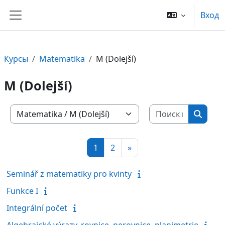
Перейти к основному содержанию
Вход
Боковая панель
Курсы
Matematika
M (Dolejší)
M (Dolejší)
Поиск ку
Категории курсов
Поиск 
Страница 1
Страница 2
Следующая страница
1
2
»
Seminář z matematiky pro kvinty
Funkce I
Integrální počet
Algebraické výrazy, rovnice, nerovnice, planimetrie