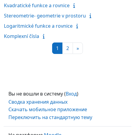
Kvadratické funkce a rovnice
Stereometrie- geometrie v prostoru
Logaritmické funkce a rovnice
Komplexní čísla
Страница 1
Страница 2
Следующая страница
1
2
»
Вы не вошли в систему (
Вход
)
Сводка хранения данных
Скачать мобильное приложение
Переключить на стандартную тему
На платформе
Moodle