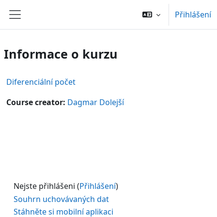
Přejít k hlavnímu obsahu
Přihlášení
Boční panel
Informace o kurzu
Diferenciální počet
Course creator:
Dagmar Dolejší
Nejste přihlášeni (
Přihlášení
)
Souhrn uchovávaných dat
Stáhněte si mobilní aplikaci