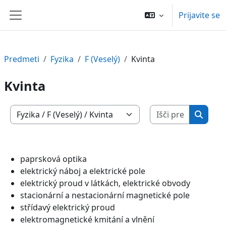
Preskoči na glavno vsebino
Prijavite se
Stransko polje
Predmeti
Fyzika
F (Veselý)
Kvinta
Kvinta
Išči pred
Kategorije predmetov
Išči p
paprsková optika
elektrický náboj a elektrické pole
elektrický proud v látkách, elektrické obvody
stacionární a nestacionární magnetické pole
střídavý elektrický proud
elektromagnetické kmitání a vlnění