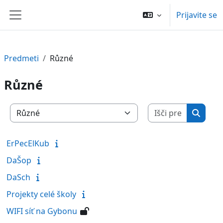
Preskoči na glavno vsebino
Prijavite se
Stransko polje
Predmeti
Různé
Různé
Išči pred
Kategorije predmetov
Išči p
ErPecElKub
DaŠop
DaSch
Projekty celé školy
WIFI síť na Gybonu