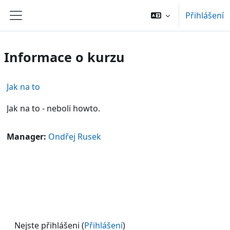
Přejít k hlavnímu obsahu
Přihlášení
Boční panel
Informace o kurzu
Jak na to
Jak na to - neboli howto.
Manager:
Ondřej Rusek
Nejste přihlášeni (
Přihlášení
)