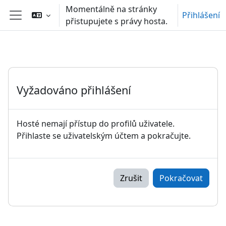
Přejít k hlavnímu obsahu
Momentálně na stránky
Přihlášení
přistupujete s právy hosta.
Boční panel
Vyžadováno přihlášení
Hosté nemají přístup do profilů uživatele.
Přihlaste se uživatelským účtem a pokračujte.
Zrušit
Pokračovat