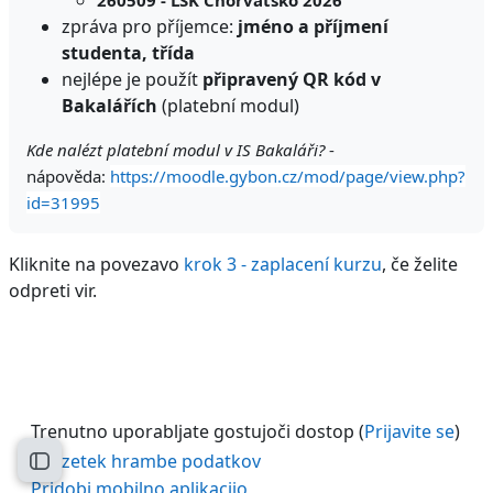
zpráva pro příjemce:
jméno a příjmení
studenta, třída
nejlépe je použít
připravený QR kód v
Bakalářích
(platební modul)
Kde nalézt platební modul v IS Bakaláři?
-
nápověda:
https://moodle.gybon.cz/mod/page/view.php?
id=31995
Kliknite na povezavo
krok 3 - zaplacení kurzu
, če želite
odpreti vir.
Trenutno uporabljate gostujoči dostop (
Prijavite se
)
Povzetek hrambe podatkov
Odpri kazalo predmeta
Pridobi mobilno aplikacijo