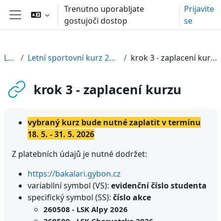
Preskoči na glavno vsebino
Trenutno uporabljate
Prijavite
gostujoči dostop
se
Stransko polje
LSK
Letní sportovní kurz 2026
krok 3 - zaplacení kurzu
krok 3 - zaplacení kurzu
vybraný kurz bude nutné zaplatit v termínu
18. 5. - 31. 5. 2026
Z platebních údajů je nutné dodržet:
https://bakalari.gybon.cz
variabilní symbol (VS):
evidenční číslo studenta
specifický symbol (SS):
číslo akce
260508 - LSK Alpy 2026
260509 - LSK Chorvatsko 2026