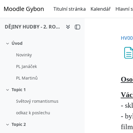
Přejít k hlavnímu obsahu
Moodle Gybon
Titulní stránka
Kalendář
Hlavní 
DĚJINY HUDBY - 2. ROČNÍK
HV00
Úvod
Sbalit
Novinky
PL Janáček
PL Martinů
Osob
Topic 1
Sbalit
Vác
Světový romantismus
- sk
odkaz k poslechu
- b
Topic 2
fil
Sbalit