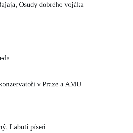
 Bajaja, Osudy dobrého vojáka
ceda
a konzervatoři v Praze a AMU
ý, Labutí píseň