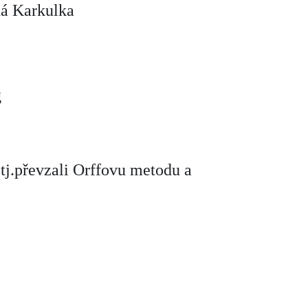
ná Karkulka
g
tj.převzali Orffovu metodu a