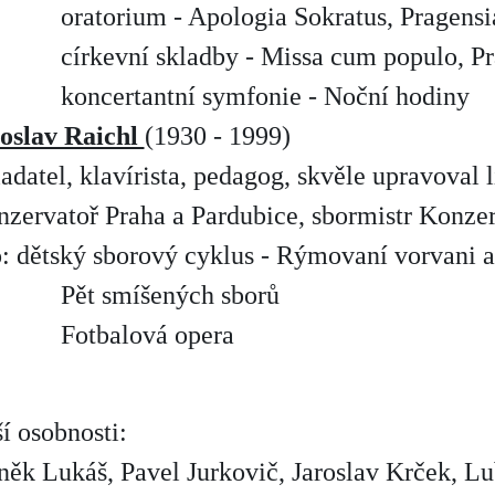
oratorium - Apologia Sokratus, Pragensi
církevní skladby - Missa cum populo, 
koncertantní symfonie - Noční hodiny
oslav Raichl
(1930 - 1999)
ladatel, klavírista, pedagog, skvěle upravoval 
nzervatoř Praha a Pardubice, sbormistr Konze
: dětský sborový cyklus - Rýmovaní vorvani a
Pět smíšených sborů
Fotbalová opera
í osobnosti:
ěk Lukáš, Pavel Jurkovič, Jaroslav Krček, L