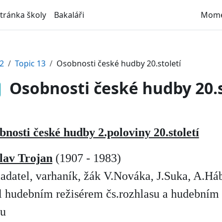
stránka školy
Bakaláři
Momen
2
Topic 13
Osobnosti české hudby 20.století
Osobnosti české hudby 20.s
nosti české hudby 2.poloviny 20.století
lav Trojan
(1907 - 1983)
ladatel, varhaník, žák V.Nováka, J.Suka, A.Há
yl hudebním režisérem čs.rozhlasu a hudební
mu