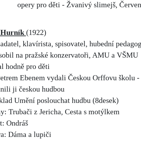
opery pro děti - Žvanivý slimejš, Červe
a Hurník
(1922)
ladatel, klavírista, spisovatel, hubední pedago
ůsobil na pražské konzervatoři, AMU a VŠMU
al hodně pro děti
Petrem Ebenem vydali Českou Orffovu školu - 
nili ji českou hudbou
ýklad Umění poslouchat hudbu (8desek)
y: Trubači z Jericha, Cesta s motýlkem
t: Ondráš
a: Dáma a lupiči