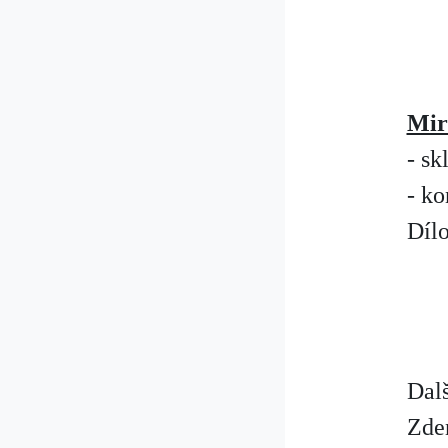
Mir
- sk
- ko
Dílo
Dalš
Zden