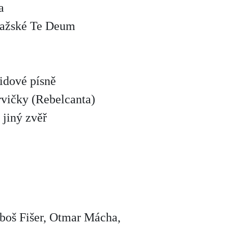
a
Pražské Te Deum
lidové písně
rvičky (Rebelcanta)
 jiný zvěř
uboš Fišer, Otmar Mácha,