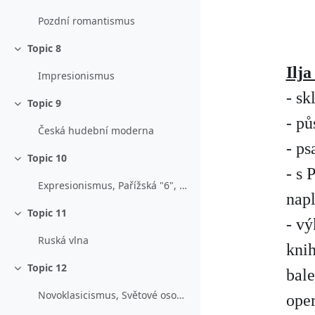
Sbalit
Pozdní romantismus
Topic 8
Sbalit
Ilj
Impresionismus
- sk
Topic 9
Sbalit
- p
Česká hudební moderna
- ps
Topic 10
Sbalit
- s 
Expresionismus, Pařížská "6", B. Martinů
napl
Topic 11
Sbalit
- v
Ruská vlna
knih
Topic 12
bale
Sbalit
Novoklasicismus, Světové osobnosti 20.století
oper