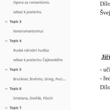
Opera za romantismu
Dílo
Šve
odkaz k poslechu
Topic 3
Sbalit
Novoromantismus
Topic 4
Sbalit
Ruská národní hudba
Jiř
odkaz k poslechu Čajkovského
- uč
Topic 5
Sbalit
- ře
Bruckner, Brahms, Grieg, Puccini
Dílo
Topic 6
Sbalit
Smetana, Dvořák, Fibich
Topic 7