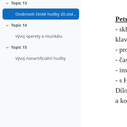
Topic 13
Sbalit
Osobnosti české hudby 20.století
Pet
Topic 14
Sbalit
- sk
Vývoj operety a muzikálu
klav
Topic 15
- pr
Sbalit
Vývoj nonartificiální hudby
- ča
- in
- s
Dílo
a ko