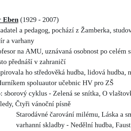
r Eben
(1929 - 2007)
ladatel a pedagog, pochází z Žamberka, stud
ír a varhany
ofesor na AMU, uznávaná osobnost po celém s
sto přednáší v zahraničí
spirovala ho středověká hudba, lidová hudba,
 Hurníkem spoluautor učebnic HV pro ZŠ
: sborový cyklus - Zelená se snítka, O vlašto
ledy, Čtyři vánoční písně
Starodávné čarování milému, Láska a s
varhanní skladby - Nedělní hudba, Faust