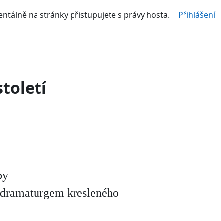
tálně na stránky přistupujete s právy hosta.
Přihlášení
toletí
by
m dramaturgem kresleného