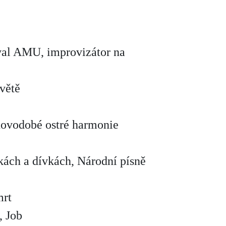
oval AMU, improvizátor na
větě
 novodobé ostré harmonie
vkách a dívkách, Národní písně
mrt
, Job