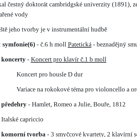
skal čestný doktorát cambridgské univerzity (1891), z
ařené vody
žiště jeho tvorby je v instrumentální hudbě
:
symfonie(6)
- č.6 h moll
Patetická
- beznadějný smu
koncerty
-
Koncert pro klavír č.1 b moll
Koncert pro housle D dur
Variace na rokokové téma pro violoncello a or
předehry
- Hamlet, Romeo a Julie, Bouře, 1812
Italské capriccio
komorní tvorba
- 3 smyčcové kvartety, 2 klavírní 