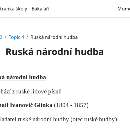
stránka školy
Bakaláři
Momen
2
Topic 4
Ruská národní hudba
Ruská národní hudba
ká národní hudba
chází z ruské lidové písně
ail Ivanovič Glinka
(1804 - 1857)
kladatel ruské národní hudby (otec ruské hudby)