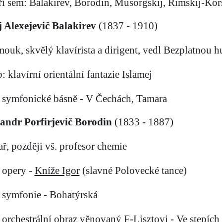
tří sem: Balakirev, Borodin, Musorgskij, Rimskij-Kor
j Alexejevič Balakirev
(1837 - 1910)
mouk, skvělý klavírista a dirigent, vedl Bezplatnou 
o: klavírní orientální fantazie Islamej
symfonické básně - V Čechách, Tamara
andr Porfirjevič Borodin
(1833 - 1887)
ař, později vš. profesor chemie
: opery -
Kníže Igor
(slavné Polovecké tance)
symfonie - Bohatýrská
orchestrální obraz věnovaný F-Lisztovi - Ve stepích 