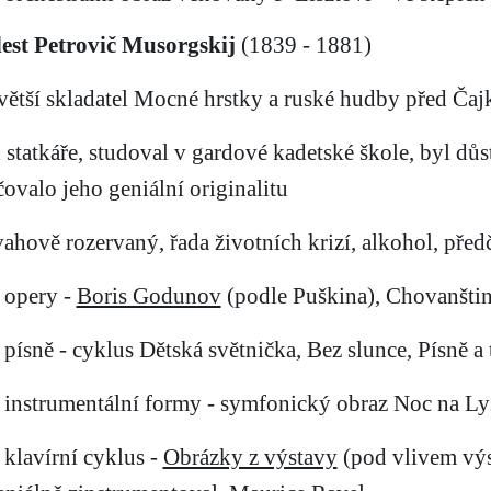
st Petrovič Musorgskij
(1839 - 1881)
jvětší skladatel Mocné hrstky a ruské hudby před Č
n statkáře, studoval v gardové kadetské škole, byl d
čovalo jeho geniální originalitu
vahově rozervaný, řada životních krizí, alkohol, před
: opery -
Boris Godunov
(podle Puškina), Chovanštin
písně - cyklus Dětská světnička, Bez slunce, Písně a 
instrumentální formy - symfonický obraz Noc na Ly
klavírní cyklus -
Obrázky z výstavy
(pod vlivem výs