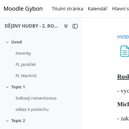
Přejít k hlavnímu obsahu
Moodle Gybon
Titulní stránka
Kalendář
Hlavní 
DĚJINY HUDBY - 2. ROČNÍK
HV00
Úvod
Sbalit
Novinky
PL Janáček
PL Martinů
Rus
Topic 1
Sbalit
- vy
Světový romantismus
Mich
odkaz k poslechu
- za
Topic 2
Sbalit