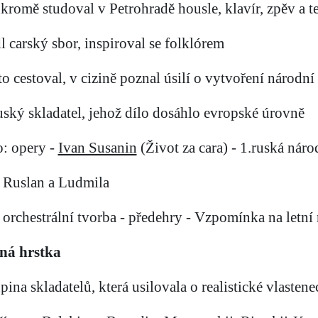
ukromě studoval v Petrohradě housle, klavír, zpěv a te
dl carský sbor, inspiroval se folklórem
sto cestoval, v cizině poznal úsilí o vytvoření národn
ruský skladatel, jehož dílo dosáhlo evropské úrovně
o: opery -
Ivan Susanin
(Život za cara) - 1.ruská náro
Ruslan a Ludmila
orchestrální tvorba - předehry - Vzpomínka na letn
ná hrstka
upina skladatelů, která usilovala o realistické vlaste