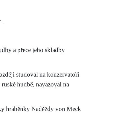
...
udby a přece jeho skladby
později studoval na konzervatoři
v ruské hudbě, navazoval na
ášky hraběnky Naděždy von Meck