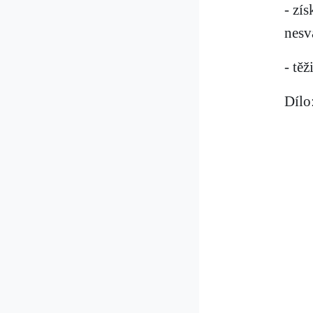
- zí
nesv
- tě
Dílo