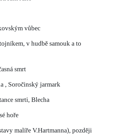
ajkovským vůbec
ůstojníkem, v hudbě samouk a to
časná smrt
a , Soročinský jarmark
tance smrti, Blecha
sé hoře
tavy malíře V.Hartmanna), později