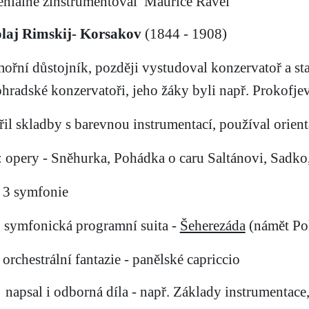
geniálně zinstrumentoval
Maurice Ravel
laj Rimskij- Korsakov
(1844 - 1908)
mořní důstojník, později vystudoval konzervatoř a st
ohradské konzervatoři, jeho žáky byli např. Prokofjev
ořil skladby s barevnou instrumentací, používal orie
: opery - Sněhurka, Pohádka o caru Saltánovi, Sadko
3 symfonie
symfonická programní suita -
Šeherezáda
(námět P
orchestrální fantazie - panělské capriccio
napsal i odborná díla - např. Základy instrumentace