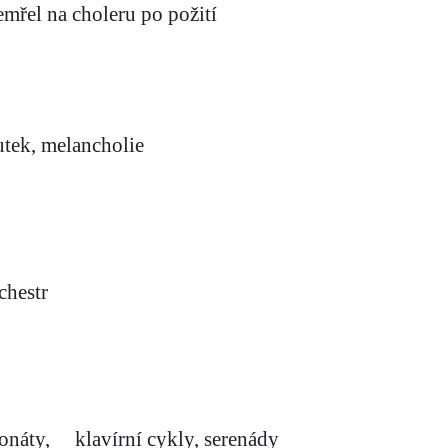
emřel na choleru po požití
tek, melancholie
chestr
sonáty,
klavírní cykly, serenády