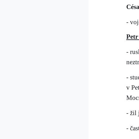
Césa
- voj
Petr
- ru
neztr
- st
v Pe
Mocn
- ži
- čas