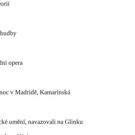
orii
í hudby
dní opera
í noc v Madridě, Kamarínská
necké umění, navazovali na Glinku