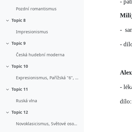
Sbalit
- pa
Pozdní romantismus
Mili
Topic 8
Sbalit
-
sa
Impresionismus
Topic 9
- díl
Sbalit
Česká hudební moderna
Topic 10
Sbalit
Alex
Expresionismus, Pařížská "6", B. Martinů
- lék
Topic 11
Sbalit
dílo
Ruská vlna
Topic 12
Sbalit
Novoklasicismus, Světové osobnosti 20.století