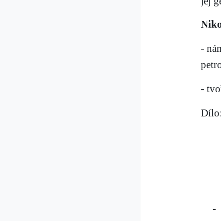
jej 
Niko
- ná
petr
- tv
Dílo
-