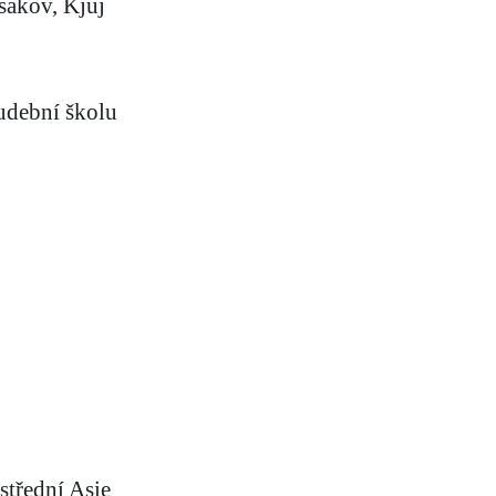
sakov, Kjuj
hudební školu
střední Asie