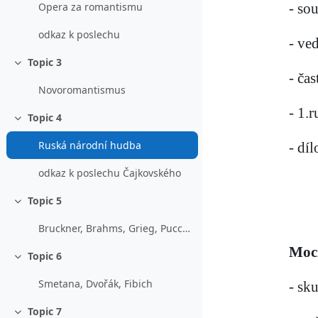
- so
Opera za romantismu
odkaz k poslechu
- ve
Topic 3
Sbalit
- ča
Novoromantismus
- 1.
Topic 4
Sbalit
Ruská národní hudba
- díl
odkaz k poslechu Čajkovského
Topic 5
Sbalit
Bruckner, Brahms, Grieg, Puccini
Moc
Topic 6
Sbalit
Smetana, Dvořák, Fibich
- sk
Topic 7