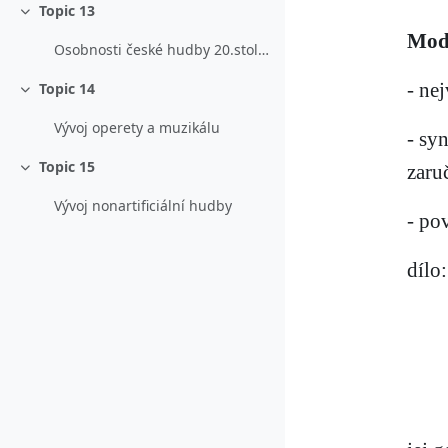
Topic 13
Sbalit
Mode
Osobnosti české hudby 20.století
- ne
Topic 14
Sbalit
Vývoj operety a muzikálu
- sy
Topic 15
zaru
Sbalit
Vývoj nonartificiální hudby
- po
dílo