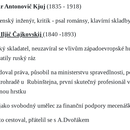
r Antonovič Kjuj
(1835 - 1918)
enský inženýr, kritik - psal románsy, klavírní skladby
 Iljič Čajkovskij
(1840 -1893)
ský skladatel, neuzavíral se vlivům západoevropské h
atily ruský ráz
udoval práva, působil na ministerstvu spravedlnosti, 
trohradě u
Rubinštejna, první skutečný profesionál 
ou hrstku
l jako svobodný umělec za finanční podpory mecen
to cestoval, přátelil se s A.Dvořákem