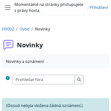
Přejít k hlavnímu obsahu
Momentálně na stránky přistupujete
Přihlášení
s právy hosta.
Boční panel
HV002
Úvod
Novinky
Novinky
Novinky a oznámení
Prohledat fóra
Prohledat fóra
(Dosud nebyla vložena žádná oznámení.)