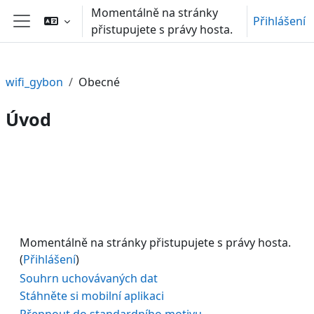
Přejít k hlavnímu obsahu
Momentálně na stránky
Přihlášení
přistupujete s právy hosta.
Boční panel
wifi_gybon
Obecné
Úvod
Osnova sekce
Momentálně na stránky přistupujete s právy hosta.
(
Přihlášení
)
Souhrn uchovávaných dat
Stáhněte si mobilní aplikaci