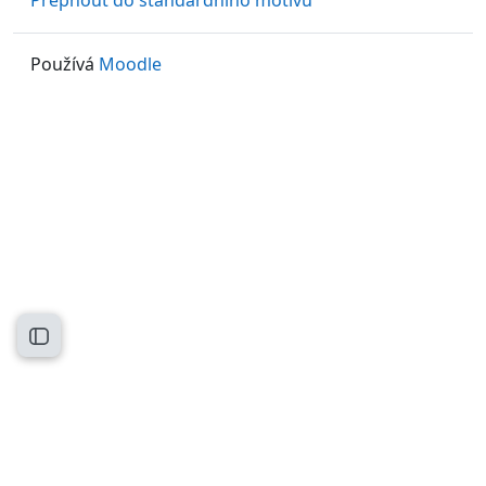
Přepnout do standardního motivu
Používá
Moodle
Otevřít indexu kurzu