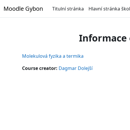
Přejít k hlavnímu obsahu
Moodle Gybon
Titulní stránka
Hlavní stránka ško
Informace 
Molekulová fyzika a termika
Course creator:
Dagmar Dolejší