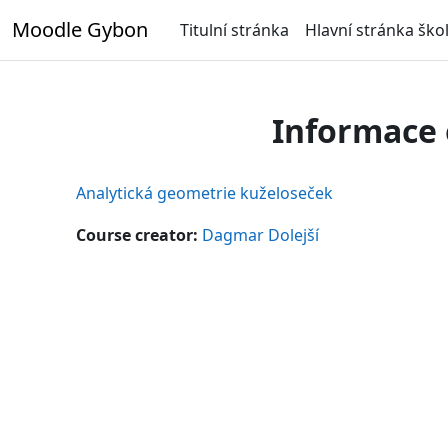
Přejít k hlavnímu obsahu
Moodle Gybon
Titulní stránka
Hlavní stránka ško
Informace 
Analytická geometrie kuželoseček
Course creator:
Dagmar Dolejší