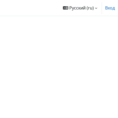
Русский ‎(ru)‎
Вход