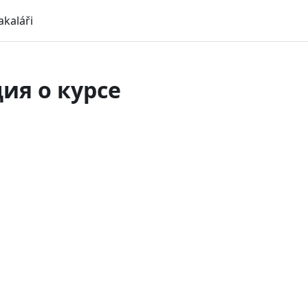
akaláři
я о курсе