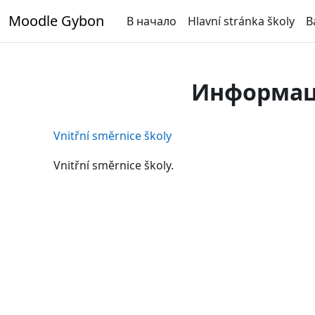
Перейти к основному содержанию
Moodle Gybon
В начало
Hlavní stránka školy
B
Информаци
Vnitřní směrnice školy
Vnitřní směrnice školy.