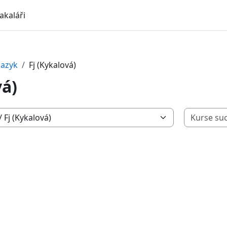
akaláři
jazyk
Fj (Kykalová)
vá)