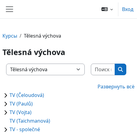
Перейти к основному содержанию
Вход
Боковая панель
Курсы
Tělesná výchova
Tělesná výchova
Поиск ку
Категории курсов
Поиск 
Развернуть всё
TV (Čeloudová)
TV (Paulů)
TV (Vojta)
TV (Taichmanová)
TV - společné