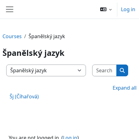
Skip to main content
Log in
Side panel
Courses
Španělský jazyk
Španělský jazyk
Search c
Course categories
Search
Expand all
Šj (Číhařová)
You are not logged in. (
Log in
)