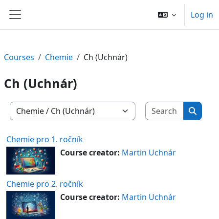
Skip to main content
Log in
Side panel
Courses
Chemie
Ch (Uchnár)
Ch (Uchnár)
Search c
Course categories
Search
Chemie pro 1. ročník
Course creator:
Martin Uchnár
Chemie pro 2. ročník
Course creator:
Martin Uchnár