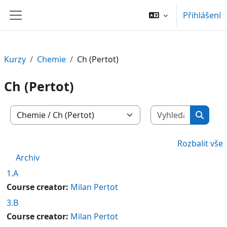
Přejít k hlavnímu obsahu
Přihlášení
Boční panel
Kurzy
Chemie
Ch (Pertot)
Ch (Pertot)
Vyhledat 
Kategorie kurzů
Vyhled
Rozbalit vše
Archiv
1.A
Course creator:
Milan Pertot
3.B
Course creator:
Milan Pertot