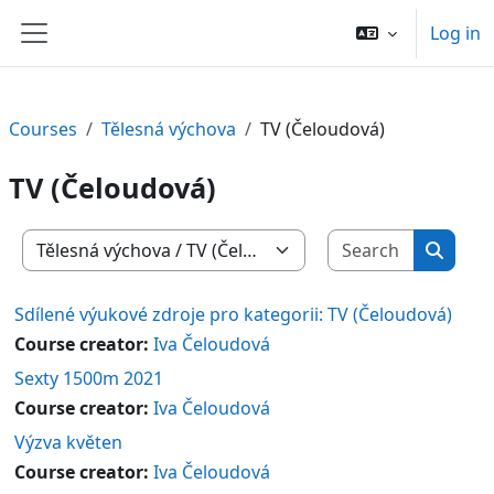
Skip to main content
Log in
Side panel
Courses
Tělesná výchova
TV (Čeloudová)
TV (Čeloudová)
Search c
Course categories
Search
Sdílené výukové zdroje pro kategorii: TV (Čeloudová)
Course creator:
Iva Čeloudová
Sexty 1500m 2021
Course creator:
Iva Čeloudová
Výzva květen
Course creator:
Iva Čeloudová