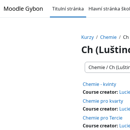
Přejít k hlavnímu obsahu
Moodle Gybon
Titulní stránka
Hlavní stránka ško
Kurzy
Chemie
Ch 
Ch (Luštin
Kategorie kurzů
Chemie - kvinty
Course creator:
Luci
Chemie pro kvarty
Course creator:
Luci
Chemie pro Tercie
Course creator:
Luci