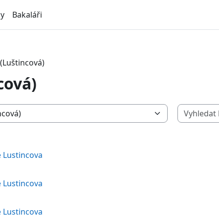
ly
Bakaláři
(Luštincová)
cová)
e Lustincova
e Lustincova
e Lustincova