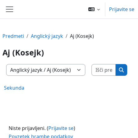
Preskoči na glavno vsebino
Prijavite se
Stransko polje
Predmeti
Anglický jazyk
Aj (Kosejk)
Aj (Kosejk)
Išči pred
Kategorije predmetov
Išči p
Sekunda
Niste prijavljeni. (
Prijavite se
)
Povzetek hrambe podatkov