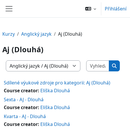
Přejít k hlavnímu obsahu
Přihlášení
Boční panel
Kurzy
Anglický jazyk
Aj (Dlouhá)
Aj (Dlouhá)
Vyhledat 
Kategorie kurzů
Vyhled
Sdílené výukové zdroje pro kategorii: Aj (Dlouhá)
Course creator:
Eliška Dlouhá
Sexta - AJ - Dlouhá
Course creator:
Eliška Dlouhá
Kvarta - AJ - Dlouhá
Course creator:
Eliška Dlouhá