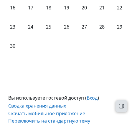
Нет событий, понедельник 16 июня
Нет событий, вторник 17 июня
Нет событий, среда 18 июня
Нет событий, четверг 19 июн
Нет событий, пятница
Нет событий, 
Нет со
16
17
18
19
20
21
22
Нет событий, понедельник 23 июня
Нет событий, вторник 24 июня
Нет событий, среда 25 июня
Нет событий, четверг 26 июн
Нет событий, пятница
Нет событий, 
Нет со
23
24
25
26
27
28
29
Нет событий, понедельник 30 июня
30
Вы используете гостевой доступ (
Вход
)
Сводка хранения данных
Откр
Скачать мобильное приложение
Переключить на стандартную тему