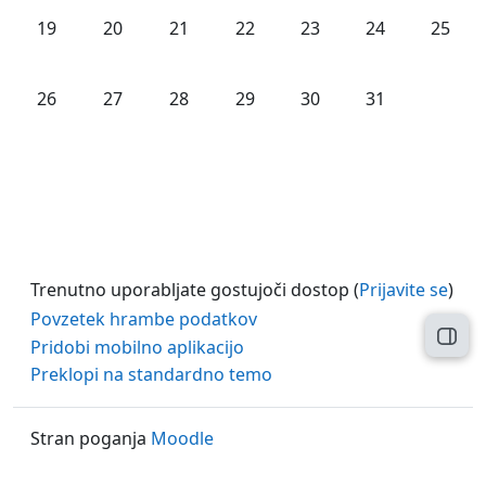
Ni dogodkov, ponedeljek, 19. maj
Ni dogodkov, torek, 20. maj
Ni dogodkov, sreda, 21. maj
Ni dogodkov, četrtek, 22. maj
Ni dogodkov, petek, 23.
Ni dogodkov, so
Ni dogo
19
20
21
22
23
24
25
Ni dogodkov, ponedeljek, 26. maj
Ni dogodkov, torek, 27. maj
Ni dogodkov, sreda, 28. maj
Ni dogodkov, četrtek, 29. maj
Ni dogodkov, petek, 30.
Ni dogodkov, so
26
27
28
29
30
31
Trenutno uporabljate gostujoči dostop (
Prijavite se
)
Povzetek hrambe podatkov
Odpr
Pridobi mobilno aplikacijo
Preklopi na standardno temo
Stran poganja
Moodle