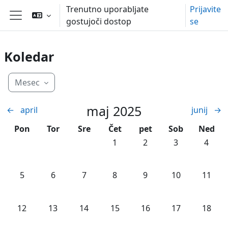
Preskoči na glavno vsebino
Trenutno uporabljate
Prijavite
gostujoči dostop
se
Stransko polje
Koledar
Mesec
maj 2025
←
april
junij
→
Ponedeljek
Torek
Sreda
Četrtek
petek
Sobota
Nedelj
Pon
Tor
Sre
Čet
pet
Sob
Ned
Ni dogodkov, četrtek, 1. maj
Ni dogodkov, petek, 2. 
Ni dogodkov, so
Ni dogo
1
2
3
4
Ni dogodkov, ponedeljek, 5. maj
Ni dogodkov, torek, 6. maj
Ni dogodkov, sreda, 7. maj
Ni dogodkov, četrtek, 8. maj
Ni dogodkov, petek, 9. 
Ni dogodkov, so
Ni dogo
5
6
7
8
9
10
11
Ni dogodkov, ponedeljek, 12. maj
Ni dogodkov, torek, 13. maj
Ni dogodkov, sreda, 14. maj
Ni dogodkov, četrtek, 15. maj
Ni dogodkov, petek, 16.
Ni dogodkov, so
Ni dogo
12
13
14
15
16
17
18