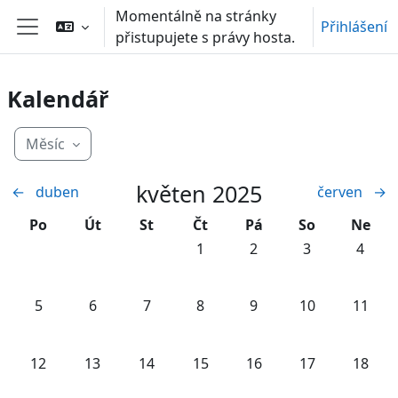
Přejít k hlavnímu obsahu
Momentálně na stránky
Přihlášení
přistupujete s právy hosta.
Boční panel
Kalendář
Měsíc
květen 2025
←
duben
červen
→
Pondělí
Úterý
Středa
Čtvrtek
Pátek
Sobota
Neděl
Po
Út
St
Čt
Pá
So
Ne
Žádné události, čtvrtek, 1. květ
Žádné události, pátek, 
Žádné události,
Žádné u
1
2
3
4
Žádné události, pondělí, 5. května
Žádné události, úterý, 6. května
Žádné události, středa, 7. května
Žádné události, čtvrtek, 8. květ
Žádné události, pátek, 
Žádné události,
Žádné u
5
6
7
8
9
10
11
Žádné události, pondělí, 12. května
Žádné události, úterý, 13. května
Žádné události, středa, 14. května
Žádné události, čtvrtek, 15. kvě
Žádné události, pátek, 
Žádné události,
Žádné u
12
13
14
15
16
17
18