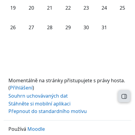
Žádné události, pondělí, 19. května
Žádné události, úterý, 20. května
Žádné události, středa, 21. května
Žádné události, čtvrtek, 22. kvě
Žádné události, pátek, 
Žádné události,
Žádné u
19
20
21
22
23
24
25
Žádné události, pondělí, 26. května
Žádné události, úterý, 27. května
Žádné události, středa, 28. května
Žádné události, čtvrtek, 29. kvě
Žádné události, pátek, 
Žádné události,
26
27
28
29
30
31
Momentálně na stránky přistupujete s právy hosta.
(
Přihlášení
)
Souhrn uchovávaných dat
Otev
Stáhněte si mobilní aplikaci
Přepnout do standardního motivu
Používá
Moodle