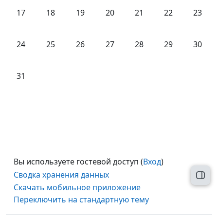
Нет событий, понедельник 17 марта
Нет событий, вторник 18 марта
Нет событий, среда 19 марта
Нет событий, четверг 20 март
Нет событий, пятница
Нет событий, 
Нет со
17
18
19
20
21
22
23
Нет событий, понедельник 24 марта
Нет событий, вторник 25 марта
Нет событий, среда 26 марта
Нет событий, четверг 27 март
Нет событий, пятница
Нет событий, 
Нет со
24
25
26
27
28
29
30
Нет событий, понедельник 31 марта
31
Вы используете гостевой доступ (
Вход
)
Сводка хранения данных
Откр
Скачать мобильное приложение
Переключить на стандартную тему