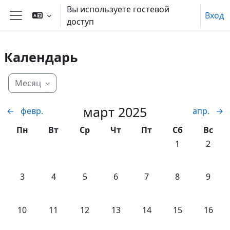
Перейти к основному содержанию
Вы используете гостевой
Вход
доступ
Боковая панель
Календарь
Месяц
март 2025
←
февр.
апр.
→
Понедельник
Вторник
Среда
Четверг
Пятница
Суббота
Воскр
Пн
Вт
Ср
Чт
Пт
Сб
Вс
Нет событий, с
Нет со
1
2
Нет событий, понедельник 3 марта
Нет событий, вторник 4 марта
Нет событий, среда 5 марта
Нет событий, четверг 6 марта
Нет событий, пятница
Нет событий, с
Нет со
3
4
5
6
7
8
9
Нет событий, понедельник 10 марта
Нет событий, вторник 11 марта
Нет событий, среда 12 марта
Нет событий, четверг 13 март
Нет событий, пятница
Нет событий, 
Нет со
10
11
12
13
14
15
16