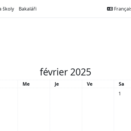
a školy
Bakaláři
Français 
février 2025
di
Mercredi
Jeudi
Vendredi
Same
Me
Je
Ve
Sa
Aucun 
1