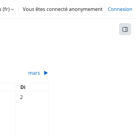
‎(fr)‎
Vous êtes connecté anonymement
Connexion
Ouvri
mars
▶︎
di
Dimanche
Di
événement, samedi 1 février
Aucun événement, dimanche 2 février
2