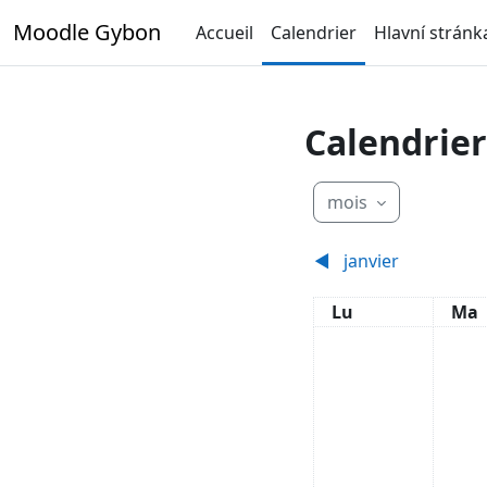
Passer au contenu principal
Moodle Gybon
Accueil
Calendrier
Hlavní stránk
Calendrier
mois
◀︎
janvier
Lundi
Mar
Lu
Ma