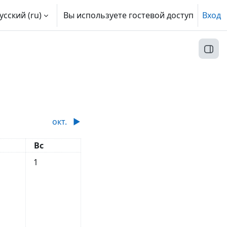
усский ‎(ru)‎
Вы используете гостевой доступ
Вход
Откр
окт.
▶︎
ота
Воскресенье
Вс
Нет событий, воскресенье 1 сентября
1