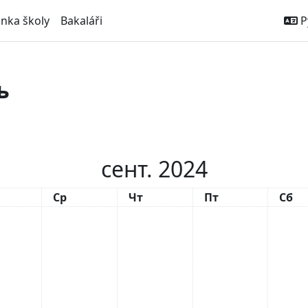
ánka školy
Bakaláři
Р
ь
сент. 2024
рник
Среда
Четверг
Пятница
Субб
Ср
Чт
Пт
Сб