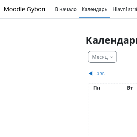
Перейти к основному содержанию
Moodle Gybon
В начало
Календарь
Hlavní str
Календар
Месяц
◀︎
авг.
Понедельник
Вто
Пн
Вт