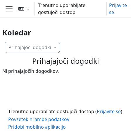
Preskoči na glavno vsebino
Trenutno uporabljate
Prijavite
gostujoči dostop
se
Stransko polje
Koledar
Prihajajoči dogodki
Prihajajoči dogodki
Ni prihajajočih dogodkov.
Trenutno uporabljate gostujoči dostop (
Prijavite se
)
Povzetek hrambe podatkov
Pridobi mobilno aplikacijo