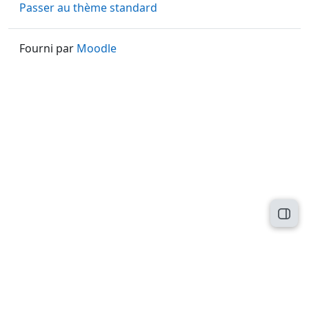
Passer au thème standard
Fourni par
Moodle
Ouvri