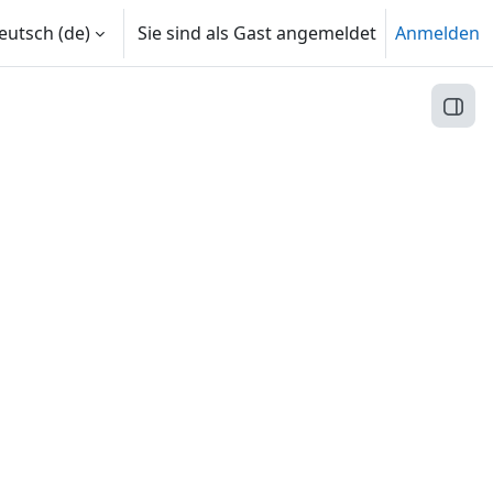
utsch ‎(de)‎
Sie sind als Gast angemeldet
Anmelden
Block