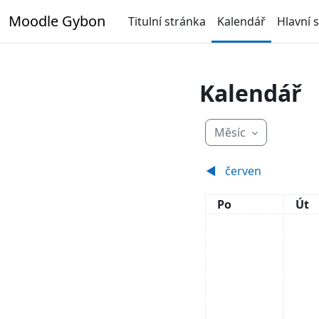
Přejít k hlavnímu obsahu
Moodle Gybon
Titulní stránka
Kalendář
Hlavní 
Kalendář
Měsíc
◀︎
červen
Pondělí
Úte
Po
Út