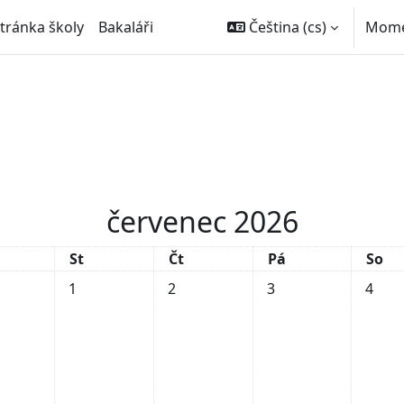
stránka školy
Bakaláři
Čeština ‎(cs)‎
Momen
červenec 2026
rý
Středa
Čtvrtek
Pátek
Sobo
St
Čt
Pá
So
Žádné události, středa, 1. července
Žádné události, čtvrtek, 2. července
Žádné události, pátek
Žádné u
1
2
3
4