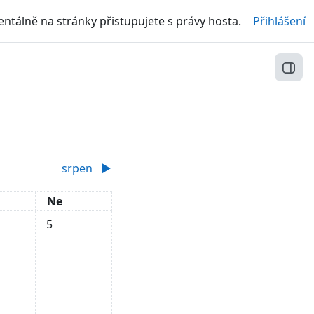
tálně na stránky přistupujete s právy hosta.
Přihlášení
Otev
srpen
▶︎
ta
Neděle
Ne
, 3. července
dálosti, sobota, 4. července
Žádné události, neděle, 5. července
5