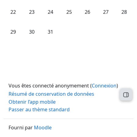
Aucun événement, lundi 22 décembre
Aucun événement, mardi 23 décembre
Aucun événement, mercredi 24 décem
Aucun événement, jeudi 25 dé
Aucun événement, ven
Aucun événeme
Aucun 
22
23
24
25
26
27
28
Aucun événement, lundi 29 décembre
Aucun événement, mardi 30 décembre
Aucun événement, mercredi 31 décem
29
30
31
Vous êtes connecté anonymement (
Connexion
)
Résumé de conservation de données
Ouvri
Obtenir l’app mobile
Passer au thème standard
Fourni par
Moodle