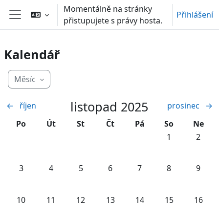
Přejít k hlavnímu obsahu
Momentálně na stránky
Přihlášení
přistupujete s právy hosta.
Boční panel
Kalendář
Měsíc
listopad 2025
←
říjen
prosinec
→
Pondělí
Úterý
Středa
Čtvrtek
Pátek
Sobota
Neděl
Po
Út
St
Čt
Pá
So
Ne
Žádné události,
Žádné u
1
2
Žádné události, pondělí, 3. listopadu
Žádné události, úterý, 4. listopadu
Žádné události, středa, 5. listopadu
Žádné události, čtvrtek, 6. list
Žádné události, pátek, 7
Žádné události,
Žádné u
3
4
5
6
7
8
9
Žádné události, pondělí, 10. listopadu
Žádné události, úterý, 11. listopadu
Žádné události, středa, 12. listopadu
Žádné události, čtvrtek, 13. lis
Žádné události, pátek, 
Žádné události,
Žádné u
10
11
12
13
14
15
16