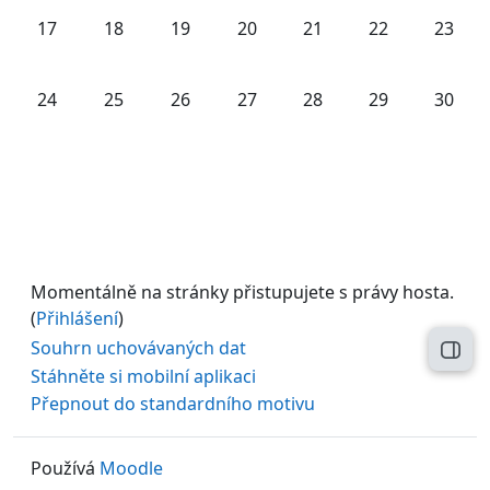
Žádné události, pondělí, 17. listopadu
Žádné události, úterý, 18. listopadu
Žádné události, středa, 19. listopadu
Žádné události, čtvrtek, 20. lis
Žádné události, pátek, 
Žádné události,
Žádné u
17
18
19
20
21
22
23
Žádné události, pondělí, 24. listopadu
Žádné události, úterý, 25. listopadu
Žádné události, středa, 26. listopadu
Žádné události, čtvrtek, 27. lis
Žádné události, pátek, 
Žádné události,
Žádné u
24
25
26
27
28
29
30
Momentálně na stránky přistupujete s právy hosta.
(
Přihlášení
)
Souhrn uchovávaných dat
Otev
Stáhněte si mobilní aplikaci
Přepnout do standardního motivu
Používá
Moodle