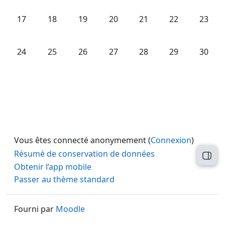
Aucun événement, lundi 17 novembre
Aucun événement, mardi 18 novembre
Aucun événement, mercredi 19 novem
Aucun événement, jeudi 20 no
Aucun événement, ven
Aucun événeme
Aucun 
17
18
19
20
21
22
23
Aucun événement, lundi 24 novembre
Aucun événement, mardi 25 novembre
Aucun événement, mercredi 26 novem
Aucun événement, jeudi 27 no
Aucun événement, ven
Aucun événeme
Aucun 
24
25
26
27
28
29
30
Vous êtes connecté anonymement (
Connexion
)
Résumé de conservation de données
Ouvri
Obtenir l’app mobile
Passer au thème standard
Fourni par
Moodle