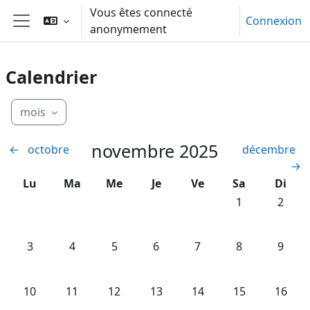
Passer au contenu principal
Vous êtes connecté
Connexion
anonymement
Panneau latéral
Calendrier
mois
novembre 2025
←
octobre
décembre
→
Lundi
Mardi
Mercredi
Jeudi
Vendredi
Samedi
Diman
Lu
Ma
Me
Je
Ve
Sa
Di
Aucun événeme
Aucun 
1
2
Aucun événement, lundi 3 novembre
Aucun événement, mardi 4 novembre
Aucun événement, mercredi 5 novemb
Aucun événement, jeudi 6 nov
Aucun événement, ven
Aucun événeme
Aucun 
3
4
5
6
7
8
9
Aucun événement, lundi 10 novembre
Aucun événement, mardi 11 novembre
Aucun événement, mercredi 12 novem
Aucun événement, jeudi 13 no
Aucun événement, ven
Aucun événeme
Aucun 
10
11
12
13
14
15
16