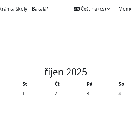
stránka školy
Bakaláři
Čeština ‎(cs)‎
Momen
říjen 2025
rý
Středa
Čtvrtek
Pátek
Sobo
St
Čt
Pá
So
Žádné události, středa, 1. října
Žádné události, čtvrtek, 2. října
Žádné události, pátek,
Žádné u
1
2
3
4