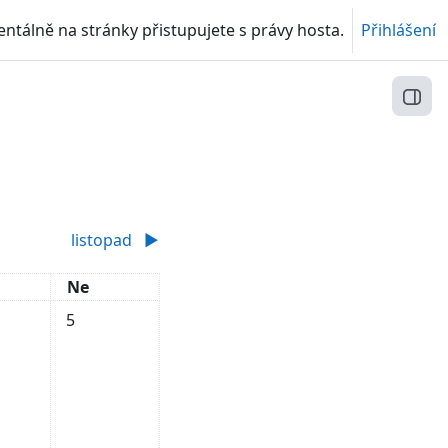
tálně na stránky přistupujete s právy hosta.
Přihlášení
Otev
listopad
▶︎
ta
Neděle
Ne
 3. října
dálosti, sobota, 4. října
Žádné události, neděle, 5. října
5