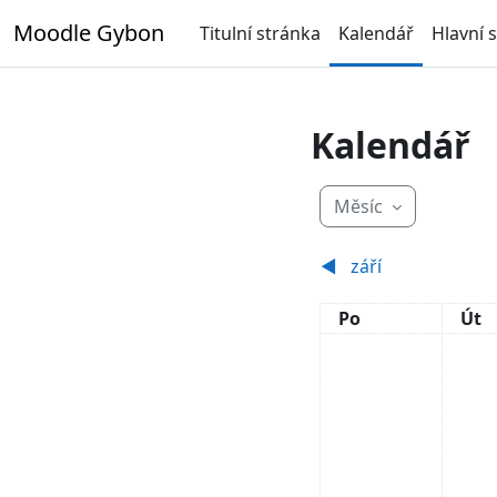
Přejít k hlavnímu obsahu
Moodle Gybon
Titulní stránka
Kalendář
Hlavní 
Kalendář
Měsíc
◀︎
září
Pondělí
Úte
Po
Út