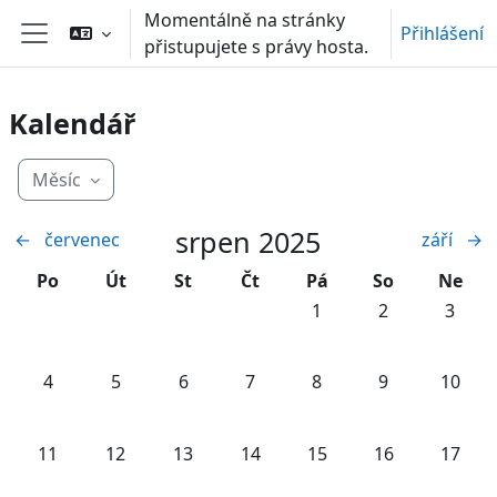
Přejít k hlavnímu obsahu
Momentálně na stránky
Přihlášení
přistupujete s právy hosta.
Boční panel
Kalendář
Měsíc
srpen 2025
←
červenec
září
→
Pondělí
Úterý
Středa
Čtvrtek
Pátek
Sobota
Neděl
Po
Út
St
Čt
Pá
So
Ne
Žádné události, pátek, 
Žádné události,
Žádné u
1
2
3
Žádné události, pondělí, 4. srpna
Žádné události, úterý, 5. srpna
Žádné události, středa, 6. srpna
Žádné události, čtvrtek, 7. srpn
Žádné události, pátek, 
Žádné události,
Žádné u
4
5
6
7
8
9
10
Žádné události, pondělí, 11. srpna
Žádné události, úterý, 12. srpna
Žádné události, středa, 13. srpna
Žádné události, čtvrtek, 14. srp
Žádné události, pátek, 
Žádné události,
Žádné u
11
12
13
14
15
16
17