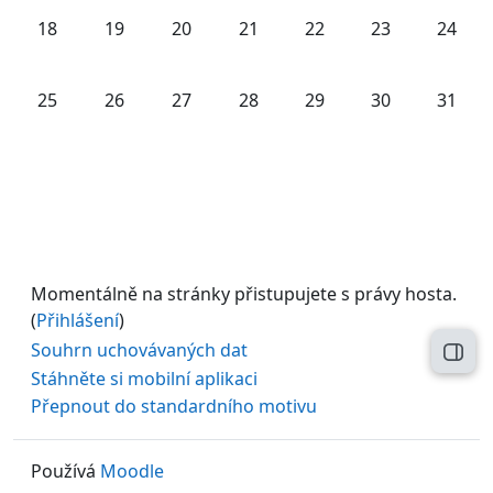
Žádné události, pondělí, 18. srpna
Žádné události, úterý, 19. srpna
Žádné události, středa, 20. srpna
Žádné události, čtvrtek, 21. srp
Žádné události, pátek, 
Žádné události,
Žádné u
18
19
20
21
22
23
24
Žádné události, pondělí, 25. srpna
Žádné události, úterý, 26. srpna
Žádné události, středa, 27. srpna
Žádné události, čtvrtek, 28. srp
Žádné události, pátek, 
Žádné události,
Žádné u
25
26
27
28
29
30
31
Momentálně na stránky přistupujete s právy hosta.
(
Přihlášení
)
Souhrn uchovávaných dat
Otev
Stáhněte si mobilní aplikaci
Přepnout do standardního motivu
Používá
Moodle