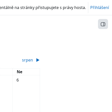
tálně na stránky přistupujete s právy hosta.
Přihlášení
Otev
srpen
▶︎
ta
Neděle
Ne
, 4. července
dálosti, sobota, 5. července
Žádné události, neděle, 6. července
6