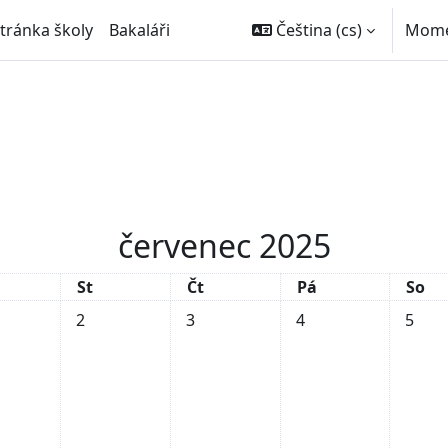
stránka školy
Bakaláři
Čeština ‎(cs)‎
Momen
červenec 2025
rý
Středa
Čtvrtek
Pátek
Sobo
St
Čt
Pá
So
události, úterý, 1. července
Žádné události, středa, 2. července
Žádné události, čtvrtek, 3. července
Žádné události, pátek
Žádné u
2
3
4
5