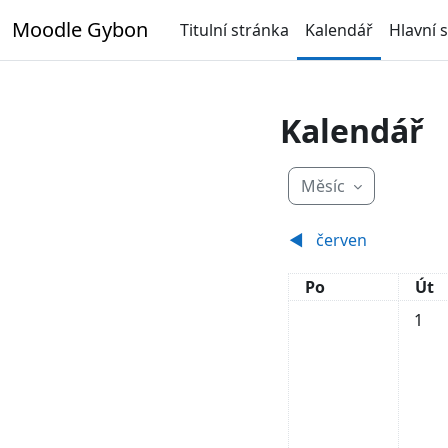
Přejít k hlavnímu obsahu
Moodle Gybon
Titulní stránka
Kalendář
Hlavní 
Kalendář
Měsíc
◀︎
červen
Pondělí
Úte
Po
Út
Žádné 
1