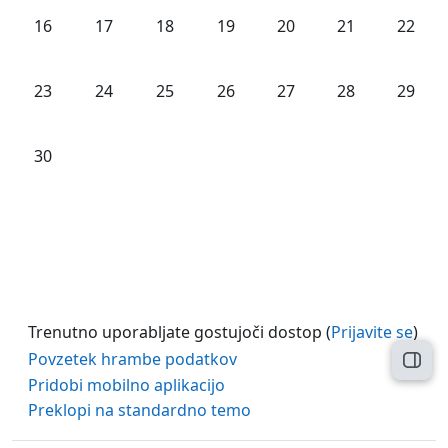
Ni dogodkov, ponedeljek, 16. junij
Ni dogodkov, torek, 17. junij
Ni dogodkov, sreda, 18. junij
Ni dogodkov, četrtek, 19. junij
Ni dogodkov, petek, 20. 
Ni dogodkov, so
Ni dogod
16
17
18
19
20
21
22
Ni dogodkov, ponedeljek, 23. junij
Ni dogodkov, torek, 24. junij
Ni dogodkov, sreda, 25. junij
Ni dogodkov, četrtek, 26. junij
Ni dogodkov, petek, 27. 
Ni dogodkov, so
Ni dogod
23
24
25
26
27
28
29
Ni dogodkov, ponedeljek, 30. junij
30
Trenutno uporabljate gostujoči dostop (
Prijavite se
)
Povzetek hrambe podatkov
Odpr
Pridobi mobilno aplikacijo
Preklopi na standardno temo