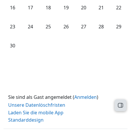
Keine Termine, Montag, 16. Juni
Keine Termine, Dienstag, 17. Juni
Keine Termine, Mittwoch, 18. Juni
Keine Termine, Donnerstag, 19. 
Keine Termine, Freitag, 
Keine Termine, 
Keine T
16
17
18
19
20
21
22
Keine Termine, Montag, 23. Juni
Keine Termine, Dienstag, 24. Juni
Keine Termine, Mittwoch, 25. Juni
Keine Termine, Donnerstag, 26. 
Keine Termine, Freitag, 
Keine Termine, 
Keine T
23
24
25
26
27
28
29
Keine Termine, Montag, 30. Juni
30
Sie sind als Gast angemeldet (
Anmelden
)
Unsere Datenlöschfristen
Block
Laden Sie die mobile App
Standarddesign