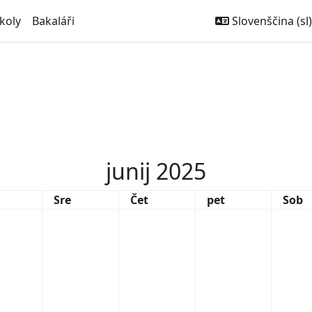
koly
Bakaláři
Slovenščina ‎(sl)‎
junij 2025
ek
Sreda
Četrtek
petek
Sobo
Sre
Čet
pet
Sob