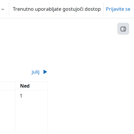
Trenutno uporabljate gostujoči dostop
Prijavite se
Odpr
julij
▶︎
ta
Nedelja
Ned
Ni dogodkov, nedelja, 1. junij
1