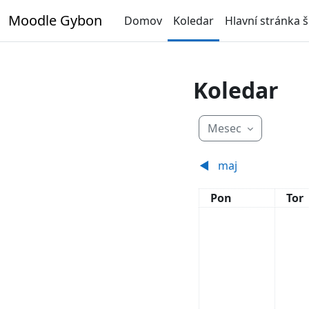
Preskoči na glavno vsebino
Moodle Gybon
Domov
Koledar
Hlavní stránka š
Koledar
Mesec
◀︎
maj
Ponedeljek
Tor
Pon
Tor