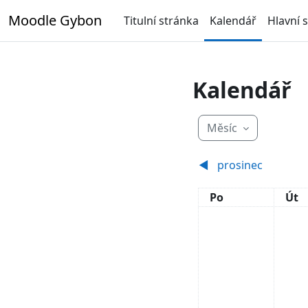
Přejít k hlavnímu obsahu
Moodle Gybon
Titulní stránka
Kalendář
Hlavní 
Kalendář
Měsíc
◀︎
prosinec
Pondělí
Úte
Po
Út