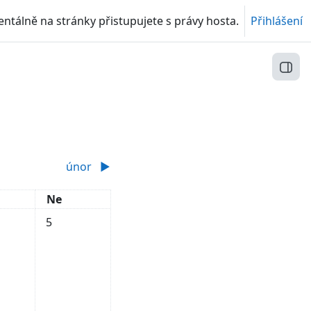
tálně na stránky přistupujete s právy hosta.
Přihlášení
Otev
únor
▶︎
ta
Neděle
Ne
 3. ledna
dálosti, sobota, 4. ledna
Žádné události, neděle, 5. ledna
5