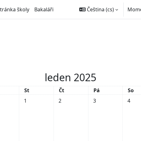
stránka školy
Bakaláři
Čeština ‎(cs)‎
Momen
leden 2025
rý
Středa
Čtvrtek
Pátek
Sobo
St
Čt
Pá
So
Žádné události, středa, 1. ledna
Žádné události, čtvrtek, 2. ledna
Žádné události, pátek,
Žádné u
1
2
3
4